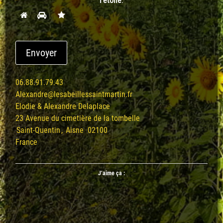
l’étoile
:
m
e
s
s
a
Envoyer
g
e
06.88.91.79.43
Alexandre@lesabeillessaintmartin.fr
Elodie & Alexandre Delaplace
23 Avenue du cimetière de la tombelle
Saint-Quentin
,
Aisne
02100
France
J’aime ça :