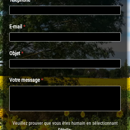
E-mail
*
E
Objet
*
-
m
a
i
l
Votre message
*
I
d
e
n
t
i
t
Veuillez prouver que vous êtes humain en sélectionnant
é