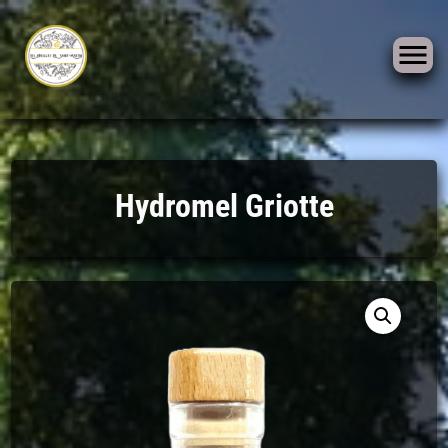
Skip
to
Hydromel Griotte
content