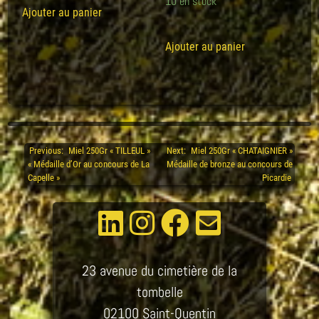
10 en stock
Ajouter au panier
Ajouter au panier
Previous:
Miel 250Gr « TILLEUL »
Next:
Miel 250Gr « CHATAIGNIER »
Navigation
« Médaille d’Or au concours de La
Médaille de bronze au concours de
de
Capelle »
Picardie
l’article
23 avenue du cimetière de la
tombelle
02100 Saint-Quentin