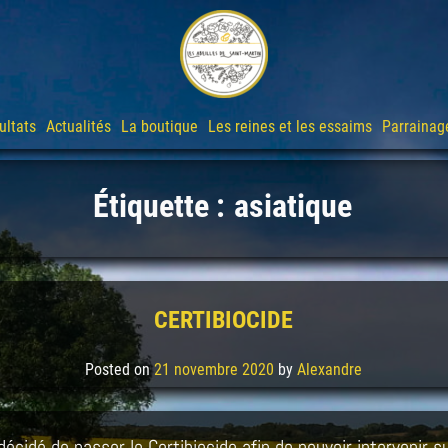
ultats
Actualités
La boutique
Les reines et les essaims
Parrainag
Étiquette :
asiatique
CERTIBIOCIDE
Posted on
21 novembre 2020
by
Alexandre
décidé de passer le Certibiocide afin de pouvoir intervenir su