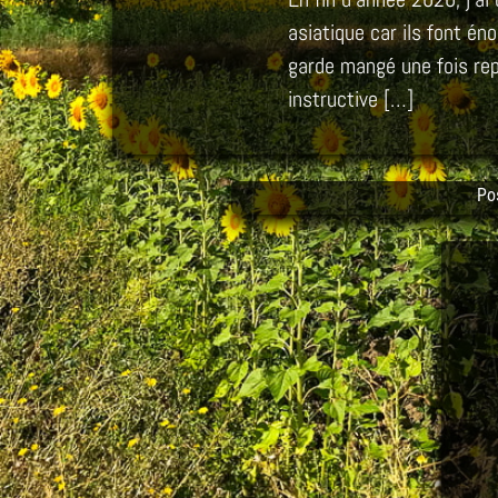
asiatique car ils font én
garde mangé une fois rep
instructive […]
Po